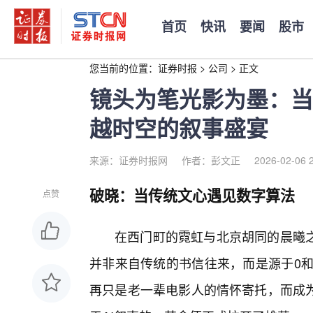
首页
快讯
要闻
股市
您当前的位置：
证券时报
>
公司
>
正文
镜头为笔光影为墨：当
越时空的叙事盛宴
来源：证券时报网
作者：彭文正
2026-02-06 
破晓：当传统文心遇见数字算法
点赞
在西门町的霓虹与北京胡同的晨曦
并非来自传统的书信往来，而是源于0和
再只是老一辈电影人的情怀寄托，而成