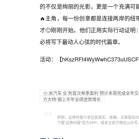
的不仅是绚丽的光影，更是一个充满可
🔥主角，每一份创意都是连接两岸的纽
才🙂刚刚开始。他们正用实际行动证明
必将写下最动人心弦的时代篇章。
活动：【
hKszRFt4WyWwhC373uUSCF
小;米汽车‘业’务首次单季盈利 预计本周完成全年
方大特:钢上半年业绩逆势增长
声明：证券时报力求信息真实、准确，文章提及内
下载“证券时报”官方APP，或关注官方微信公众