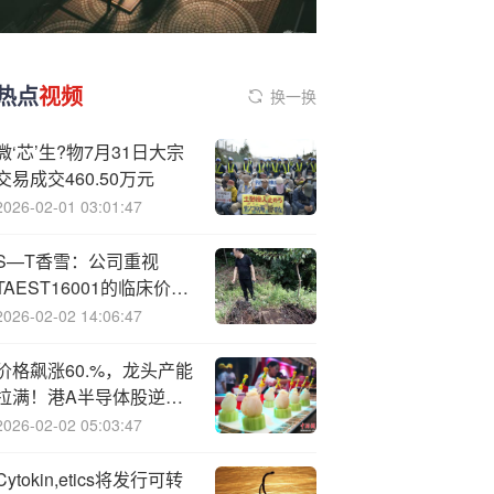
热点
视频
换一换
微‘芯’生?物7月31日大宗
交易成交460.50万元
2026-02-01 03:01:47
S—T香雪：公司重视
TAEST16001的临床价值
与市场潜力 正全力推进确
2026-02-02 14:06:47
证性临床试验筹备阶段的
工作
价格飙涨60.%，龙头产能
拉满！港A半导体股逆势
飘红
2026-02-02 05:03:47
Cytokin,etics将发行可转