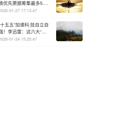
换优先票据筹集最多5.5
亿美元
2026-01-27 17:13:47
“十五五”加速科:技自立自
强！李迅雷：这六大“未
来产业”发展机会值得期
2026-01-24 15:25:47
待