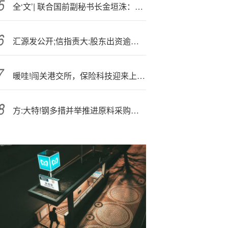
全‘文’| 联合国前副秘书长金垣洙：合力不仅是慈善，更是集体安全的基石
汇源发公开;信指责大:股东出资逾期，此前证券化之路半途受阻
暖哇!闯关港交所，保险科技迎来上市潮
方:大特!钢多措并举推进原料采购降本 前八月降费超4000万元