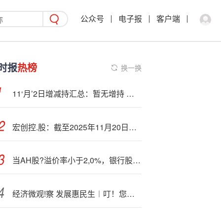
公众号
电子报
客户端
时报
热榜
换一换
11‘月’2日增减持汇总：暂无增持 永臻股份等5股拟减持（表）
宏创控.股：截至2025年11月20日股东人数为24243户
当AH股?溢价率小于2,0%，银行股还香吗？
经济微观!察 发展惠民生︱叮！您的补贴已到账 湖北今年超21万市民喜换新车