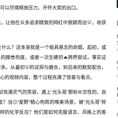
可以尽情释放压力、开怀大笑的出口。
，让他在众多追求精致的网红中脱颖而出💡，收获
发生什么？这本身就是一个极具悬念的命题。起初，或
的蹭😎热度，或者一次生硬的🔥跨界尝试。事实证
多。从最初💡的试探与磨合，到后来的默契配合，
心的视频内容，整个过程充满了惊喜与看点。
却充满灵气的笑容，遇上“光头哥”那标🌸志性的、自
？当🙂“星野”精心构筑的唯美场景，被“光头哥”猝
怎样的化学反应？他们是如何克服语言、风格上的差